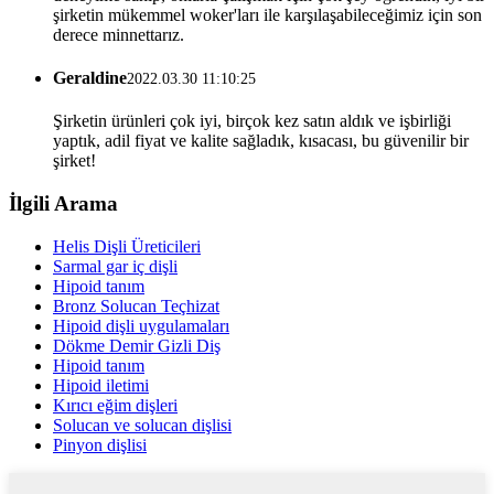
şirketin mükemmel woker'ları ile karşılaşabileceğimiz için son
derece minnettarız.
Geraldine
2022.03.30 11:10:25
Şirketin ürünleri çok iyi, birçok kez satın aldık ve işbirliği
yaptık, adil fiyat ve kalite sağladık, kısacası, bu güvenilir bir
şirket!
İlgili Arama
Helis Dişli Üreticileri
Sarmal gar iç dişli
Hipoid tanım
Bronz Solucan Teçhizat
Hipoid dişli uygulamaları
Dökme Demir Gizli Diş
Hipoid tanım
Hipoid iletimi
Kırıcı eğim dişleri
Solucan ve solucan dişlisi
Pinyon dişlisi