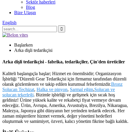
Sektör haberleri
Blog
Bize Ulaşın
English
Başlarken
Arka dişli tedarikçisi
Arka dişli tedarikçisi - fabrika, tedarikçiler, Çin'den üreticiler
Kaliteli başlangıçla başlar; Hizmet en önemlisidir; Organizasyon
İşbirliği "Düzenli Gear Tedarikçisi için firmamız tarafından düzenli
olarak gözlemlenen ve takip edilen kurumsal felsefemizdir.
Bronz
Solucan Teçhizat
,
Halka ve pinyon
,
Sarmal eğim
,
Solucan ve
solucan tekerleği
. Bizimle işbirliği ve gelişmek için sıcak hoş
geldiniz! Ürüne yüksek kalite ve rekabetçi fiyat vermeye devam
edeceğiz. Ürün, Avrupa, Amerika, Avustralya, Brezilya, Nikaragua,
Malezya, Japonya gibi dünyanın her yerinden tedarik edecek. Her
zaman müşterilere hizmet vermek, değer yönetimi hedefleri
oluşturmak ve samimiyet, özveri, kalıcı yönetim fikrine bağlı kaldık.