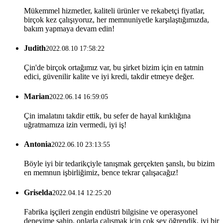
Mükemmel hizmetler, kaliteli ürünler ve rekabetçi fiyatlar,
birçok kez çalışıyoruz, her memnuniyetle karşılaştığımızda,
bakım yapmaya devam edin!
Judith
2022.08.10 17:58:22
Çin'de birçok ortağımız var, bu şirket bizim için en tatmin
edici, güvenilir kalite ve iyi kredi, takdir etmeye değer.
Marian
2022.06.14 16:59:05
Çin imalatını takdir ettik, bu sefer de hayal kırıklığına
uğratmamıza izin vermedi, iyi iş!
Antonia
2022.06.10 23:13:55
Böyle iyi bir tedarikçiyle tanışmak gerçekten şanslı, bu bizim
en memnun işbirliğimiz, bence tekrar çalışacağız!
Griselda
2022.04.14 12:25:20
Fabrika işçileri zengin endüstri bilgisine ve operasyonel
deneyime sahip, onlarla çalışmak için çok şey öğrendik, iyi bir