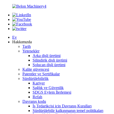
Ev
Hakkımızda
Tarih
Yetenekler
Arka dişli üretimi
Silindirik dişli üretimi
Solucan dişli üretimi
Kalite güvencesi
Patentler ve Sertifikalar
Sürdürülebilirlik
Kariyer
Sağlık ve Güvenlik
SDGS Eylem İlerlemesi
Refah
Davranış kodu
İş Tedarikçisi için Davranış Kuralları
Sürdürülebilir kalkınmanın temel politikaları