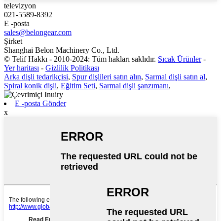
televizyon
021-5589-8392
E -posta
sales@belongear.com
Şirket
Shanghai Belon Machinery Co., Ltd.
© Telif Hakkı - 2010-2024: Tüm hakları saklıdır.
Sıcak Ürünler
-
Yer haritası
-
Gizlilik Politikası
Arka dişli tedarikçisi
,
Spur dişlileri satın alın
,
Sarmal dişli satın al
,
Spiral konik dişli
,
Eğitim Seti
,
Sarmal dişli şanzımanı
,
E -posta Gönder
x