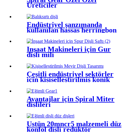
Üreticiler
Endüstriyel şanzımanda
kullanılan hassas herringbon
dişlileri
İnşaat Makineleri için Gur
dişli mili
Çeşitli endüstriyel sektörler
için kişiselleştirilmiş konik
dişli tasarımı üretim
uzmanlığı
Avantajlar için Spiral Miter
dişlileri
Üstün 20mncr5 malzemeli düz
konfol dişli redüktör