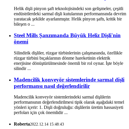
Helik dişli pinyon şaft teknolojisindeki son gelişmeler, çeşitli
endüstrilerdeki sarmal dişli kutularının performansında devrim
yaratacak şekilde ayarlanmıştır. Helik pinyon şaftı, kritik bir
bileşen o ...
Steel Mills Şanzımanda Büyük Heliz Dişli'nin
önemi
Silindirik dişliler, rüzgar türbinlerinin çalışmasında, özellikle
rüzgar türbini bıçaklarının dönme hareketinin elektrik
enerjisine dönüştürülmesinde önemli bir rol oynar. İşte böyle
silindir ...
Madencilik konveyör sistemlerinde sarmal dişli
performansı nasıl değerlendirilir
Madencilik konveyör sistemlerindeki sarmal dişlilerin
performansının değerlendirilmesi tipik olarak aşağıdaki temel
yönleri içerir: 1. Dişli doğruluğu: dişlilerin üretim hassasiyeti
perfoları için çok önemlidir ...
Roberta
2022.12.14 15:48:43