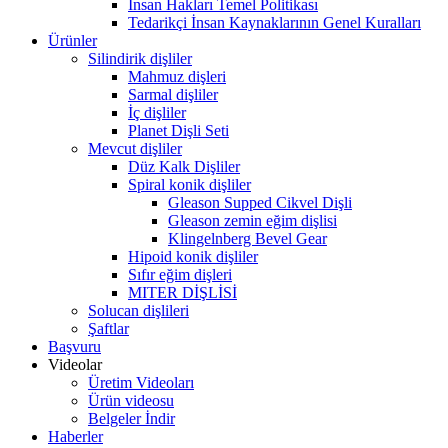
İnsan Hakları Temel Politikası
Tedarikçi İnsan Kaynaklarının Genel Kuralları
Ürünler
Silindirik dişliler
Mahmuz dişleri
Sarmal dişliler
İç dişliler
Planet Dişli Seti
Mevcut dişliler
Düz Kalk Dişliler
Spiral konik dişliler
Gleason Supped Cikvel Dişli
Gleason zemin eğim dişlisi
Klingelnberg Bevel Gear
Hipoid konik dişliler
Sıfır eğim dişleri
MITER DİŞLİSİ
Solucan dişlileri
Şaftlar
Başvuru
Videolar
Üretim Videoları
Ürün videosu
Belgeler İndir
Haberler