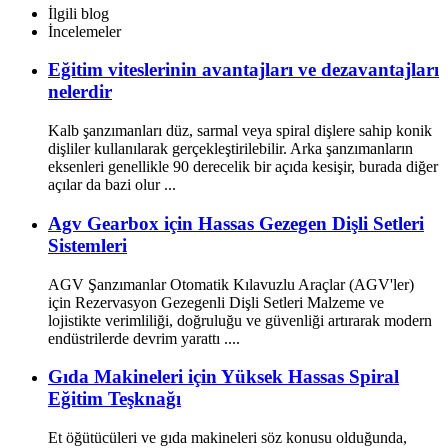
İlgili blog
İncelemeler
Eğitim viteslerinin avantajları ve dezavantajları
nelerdir
Kalb şanzımanları düz, sarmal veya spiral dişlere sahip konik
dişliler kullanılarak gerçekleştirilebilir. Arka şanzımanların
eksenleri genellikle 90 derecelik bir açıda kesişir, burada diğer
açılar da bazi olur ...
Agv Gearbox için Hassas Gezegen Dişli Setleri
Sistemleri
AGV Şanzımanlar Otomatik Kılavuzlu Araçlar (AGV'ler)
için Rezervasyon Gezegenli Dişli Setleri Malzeme ve
lojistikte verimliliği, doğruluğu ve güvenliği artırarak modern
endüstrilerde devrim yarattı ....
Gıda Makineleri için Yüksek Hassas Spiral
Eğitim Teşknağı
Et öğütücüleri ve gıda makineleri söz konusu olduğunda,