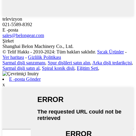
televizyon
021-5589-8392
E -posta
sales@belongear.com
Şirket
Shanghai Belon Machinery Co., Ltd.
© Telif Hakkı - 2010-2024: Tüm hakları saklıdır.
Sıcak Ürünler
-
Yer haritası
-
Gizlilik Politikası
Sarmal dişli şanzımanı
,
Spur dişlileri satın alın
,
Arka dişli tedarikçisi
,
Sarmal dişli satın al
,
Spiral konik dişli
,
Eğitim Seti
,
E -posta Gönder
x