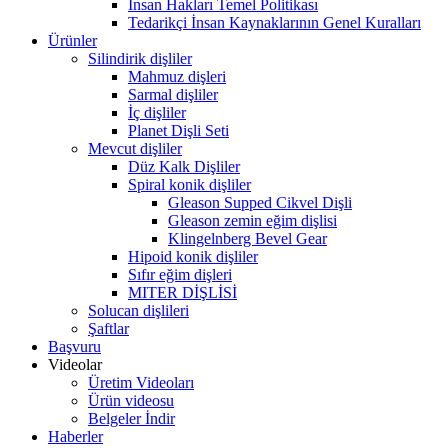
İnsan Hakları Temel Politikası
Tedarikçi İnsan Kaynaklarının Genel Kuralları
Ürünler
Silindirik dişliler
Mahmuz dişleri
Sarmal dişliler
İç dişliler
Planet Dişli Seti
Mevcut dişliler
Düz Kalk Dişliler
Spiral konik dişliler
Gleason Supped Cikvel Dişli
Gleason zemin eğim dişlisi
Klingelnberg Bevel Gear
Hipoid konik dişliler
Sıfır eğim dişleri
MITER DİŞLİSİ
Solucan dişlileri
Şaftlar
Başvuru
Videolar
Üretim Videoları
Ürün videosu
Belgeler İndir
Haberler