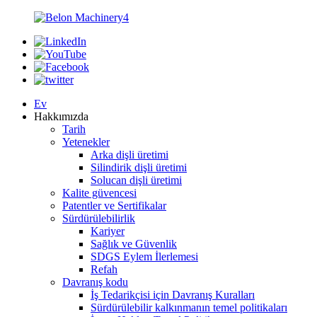
Ev
Hakkımızda
Tarih
Yetenekler
Arka dişli üretimi
Silindirik dişli üretimi
Solucan dişli üretimi
Kalite güvencesi
Patentler ve Sertifikalar
Sürdürülebilirlik
Kariyer
Sağlık ve Güvenlik
SDGS Eylem İlerlemesi
Refah
Davranış kodu
İş Tedarikçisi için Davranış Kuralları
Sürdürülebilir kalkınmanın temel politikaları