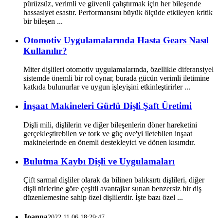
pürüzsüz, verimli ve güvenli çalıştırmak için her bileşende
hassasiyet esastır. Performansını büyük ölçüde etkileyen kritik
bir bileşen ...
Otomotiv Uygulamalarında Hasta Gears Nasıl
Kullanılır?
Miter dişlileri otomotiv uygulamalarında, özellikle diferansiyel
sistemde önemli bir rol oynar, burada gücün verimli iletimine
katkıda bulunurlar ve uygun işleyişini etkinleştirirler ...
İnşaat Makineleri Gürlü Dişli Şaft Üretimi
Dişli mili, dişlilerin ve diğer bileşenlerin döner hareketini
gerçekleştirebilen ve tork ve güç ove'yi iletebilen inşaat
makinelerinde en önemli destekleyici ve dönen kısımdır.
Bulutma Kaybı Dişli ve Uygulamaları
Çift sarmal dişliler olarak da bilinen balıksırtı dişlileri, diğer
dişli türlerine göre çeşitli avantajlar sunan benzersiz bir diş
düzenlemesine sahip özel dişlilerdir. İşte bazı özel ...
Joanna
2022.11.06 18:29:47