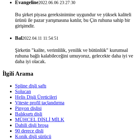
Evangeline
2022.06.06 23:27:30
Bu şirket piyasa gereksinimine uygundur ve yüksek kaliteli
ürünü ile pazar yarışmasına katılır, bu Çin ruhuna sahip bir
girişimdir.
Bal
2022.04.11 11:54:51
Şirketin "kalite, verimlilik, yenilik ve bütünlük" kurumsal
ruhuna bağlı kalabileceğini umuyoruz, gelecekte daha iyi ve
daha iyi olacak.
İlgili Arama
Spline dişli şaftı
Solucan
Helis Dişli Üreticileri
Viteste profil taçlandırma
Pinyon dişlisi
Balıksırtı dişli
MÜHCEL DİŞLİ MİLK
Dahili dişli broşa
90 derece dişli
Konik dişli sürücü