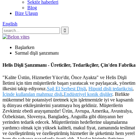
Sektör haberleri
Blog
Bize Ulaşın
English
Başlarken
Sarmal dişli şanzımanı
Helis Dişli Şanzımanı - Üreticiler, Tedarikçiler, Çin'den Fabrika
"Kalite Üstün, Hizmetler Yüce'dir, Önce Ayakta" ve Helis Dişli
İletimi için tüm müşterilerle başarı yaratacak ve paylaşacak, yönetim
ilkesini takip ediyoruz.
Sağ El Serbest Dişli
,
Hipoid dişli tedarikçisi
,
İçinde kullanılan mahmuz dişli
,
Endüstriyel konik dişliler
. Birlikte
mükemmel bir potansiyel üretmek için işletmemizle iyi ve kapsamlı
iş dünyası etkileşimlerini yaratmaya hoş geldiniz. Müşterilerin
Zevkimiz ebedi arayışımızdır! Ürün, Avrupa, Amerika, Avustralya,
Özbekistan, Slovenya, Bangladeş, Anguilla gibi dünyanın her
yerinden tedarik edecek. Müşterilerinin hedeflerine ulaşmalarına
yardımcı olmak için yüksek kaliteli, makul fiyat, zamanında teslimat
ve özelleştirilmiş ve özelleştirilmiş hizmetler ile şirketimiz hem yerel
hem de yabancı pazarlarda övgü aldı. Alıcılar bizimle iletişime